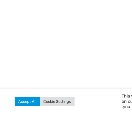
This 
on o
Accept All
Cookie Settings
you 