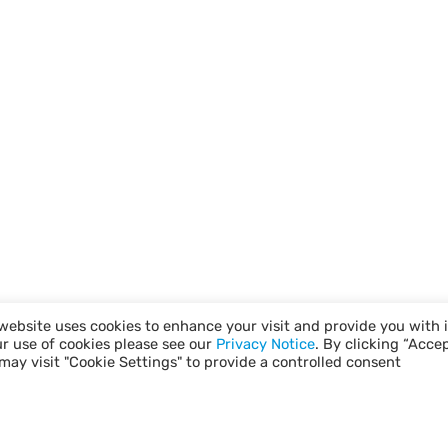
website uses cookies to enhance your visit and provide you with 
ur use of cookies please see our
Privacy Notice
. By clicking “Acce
may visit "Cookie Settings" to provide a controlled consent.
הצהרת פרטיות
תל״י Ⓒ כל הזכויות שמורות.